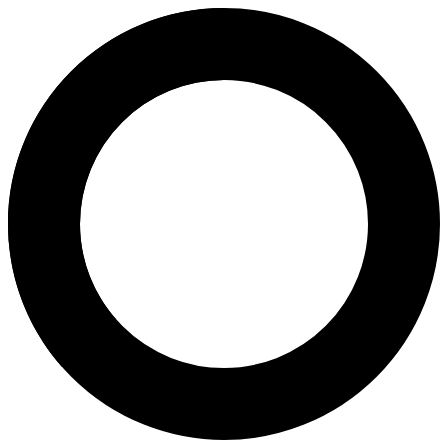
Tu Du Hospital - Ho Chi Minh C
About
Tu Du Hospital is one of Vietnam’s leading maternity and fertility hosp
Address
284 Cống Quỳnh, Phường Phạm Ngũ Lão, Quận 1, Thành phố Hồ C